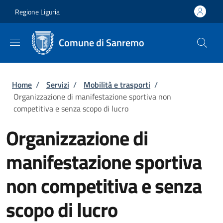
Salta al contenuto principale
Skip to footer content
Regione Liguria
Comune di Sanremo
Briciole di pane
Home
/
Servizi
/
Mobilità e trasporti
/
Organizzazione di manifestazione sportiva non
competitiva e senza scopo di lucro
Organizzazione di
manifestazione sportiva
non competitiva e senza
scopo di lucro