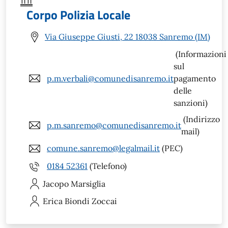
Corpo Polizia Locale
Via Giuseppe Giusti, 22 18038 Sanremo (IM)
(Informazioni
sul
p.m.verbali@comunedisanremo.it
pagamento
delle
sanzioni)
(Indirizzo
p.m.sanremo@comunedisanremo.it
mail)
comune.sanremo@legalmail.it
(PEC)
0184 52361
(Telefono)
Jacopo
Marsiglia
Erica
Biondi Zoccai