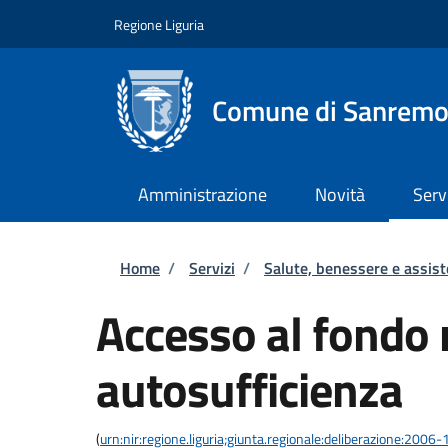
Salta al contenuto principale
Skip to footer content
Regione Liguria
Comune di Sanrem
Amministrazione
Novità
Serv
Briciole di pane
Home
/
Servizi
/
Salute, benessere e assis
Accesso al fondo 
autosufficienza
(
urn:nir:regione.liguria;giunta.regionale:deliberazione:200