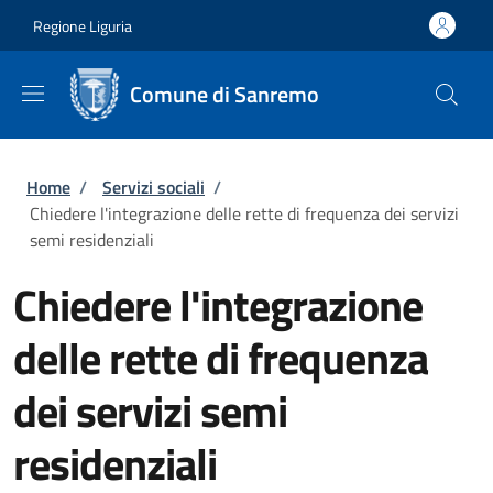
Salta al contenuto principale
Skip to footer content
Regione Liguria
Comune di Sanremo
Briciole di pane
Home
/
Servizi sociali
/
Chiedere l'integrazione delle rette di frequenza dei servizi
semi residenziali
Chiedere l'integrazione
delle rette di frequenza
dei servizi semi
residenziali