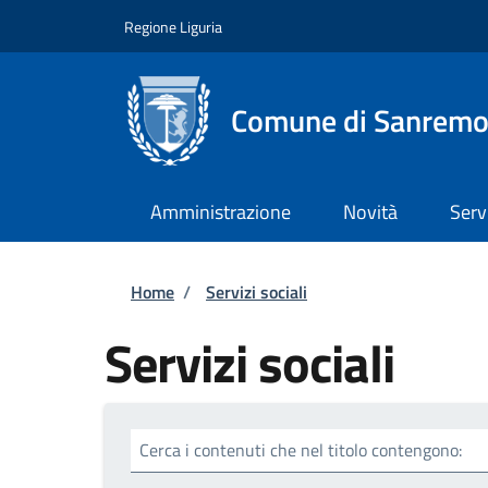
Salta al contenuto principale
Skip to footer content
Regione Liguria
Comune di Sanrem
Amministrazione
Novità
Serv
Briciole di pane
Home
/
Servizi sociali
Servizi sociali
Cerca i contenuti che nel titolo contengono: