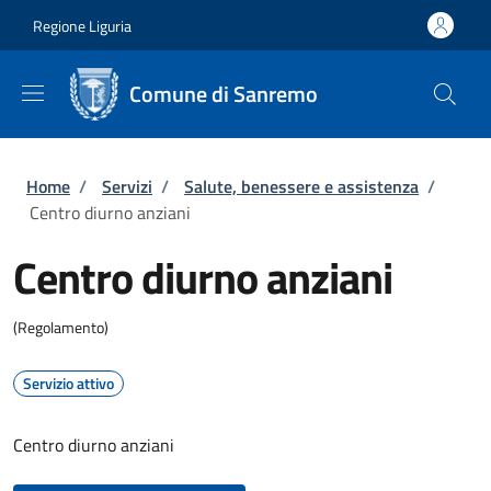
Salta al contenuto principale
Skip to footer content
Regione Liguria
Comune di Sanremo
Briciole di pane
Home
/
Servizi
/
Salute, benessere e assistenza
/
Centro diurno anziani
Centro diurno anziani
(Regolamento)
Servizio attivo
Centro diurno anziani