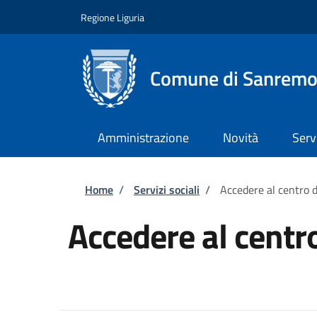
Salta al contenuto principale
Skip to footer content
Regione Liguria
Comune di Sanrem
Amministrazione
Novità
Serv
Briciole di pane
Home
/
Servizi sociali
/
Accedere al centro 
Accedere al centr