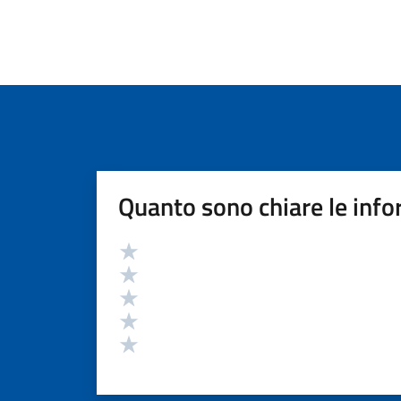
Quanto sono chiare le info
Valutazione
Valuta 5 stelle su 5
Valuta 4 stelle su 5
Valuta 3 stelle su 5
Valuta 2 stelle su 5
Valuta 1 stelle su 5