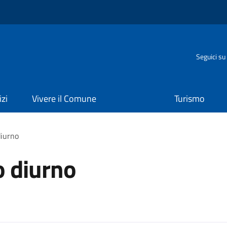
o
Seguici su
izi
Vivere il Comune
Turismo
diurno
o diurno